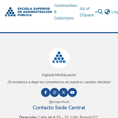
Communities
All of
&
Log
DSpace
Collections
Vigilada MinEducación
¡Te invitamos a dejar tus comentarios en nuestros canales oficiales!
@esapoficial
Contacto Sede Central
Dirección:
Calle 44 # 53 - 37, CAN, Bogotá D.C.