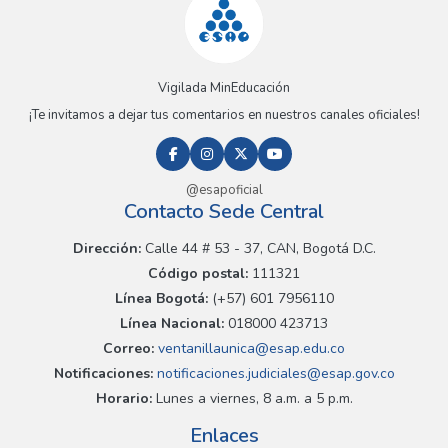
Vigilada MinEducación
¡Te invitamos a dejar tus comentarios en nuestros canales oficiales!
@esapoficial
Contacto Sede Central
Dirección:
Calle 44 # 53 - 37, CAN, Bogotá D.C.
Código postal:
111321
Línea Bogotá:
(+57) 601 7956110
Línea Nacional:
018000 423713
Correo:
ventanillaunica@esap.edu.co
Notificaciones:
notificaciones.judiciales@esap.gov.co
Horario:
Lunes a viernes, 8 a.m. a 5 p.m.
Enlaces