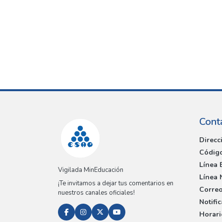
Cont
Direcc
Código
Línea 
Vigilada MinEducación
Línea 
¡Te invitamos a dejar tus comentarios en
Correo
nuestros canales oficiales!
Notifi
Horari