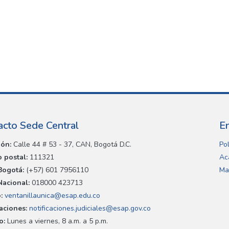
acto Sede Central
E
ión:
Calle 44 # 53 - 37, CAN, Bogotá D.C.
Pol
 postal:
111321
Ac
Bogotá:
(+57) 601 7956110
Ma
Nacional:
018000 423713
:
ventanillaunica@esap.edu.co
caciones:
notificaciones.judiciales@esap.gov.co
o:
Lunes a viernes, 8 a.m. a 5 p.m.