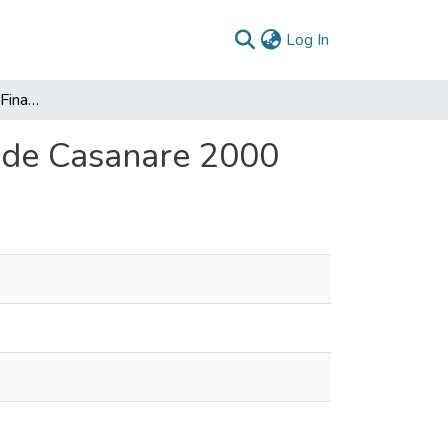
(current)
Log In
El Saneamiento de las Finanzas del Departamento de Casanare 2000
 de Casanare 2000