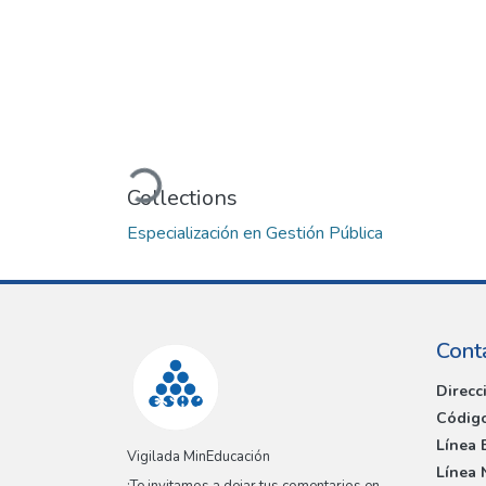
Loading...
Collections
Especialización en Gestión Pública
Cont
Direcc
Código
Línea 
Vigilada MinEducación
Línea 