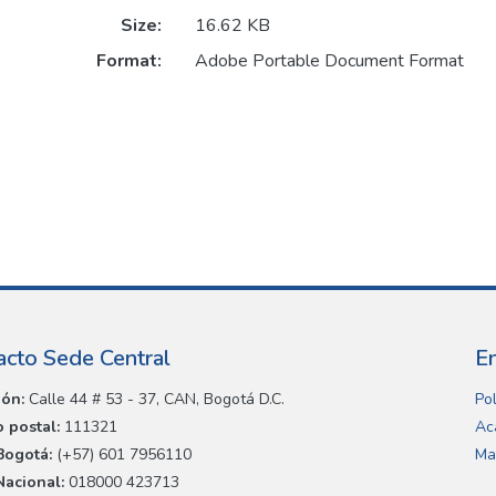
Size:
16.62 KB
Format:
Adobe Portable Document Format
acto Sede Central
E
ión:
Calle 44 # 53 - 37, CAN, Bogotá D.C.
Pol
 postal:
111321
Ac
Bogotá:
(+57) 601 7956110
Ma
Nacional:
018000 423713