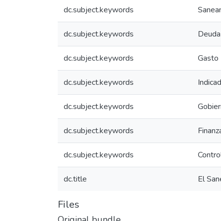
dc.subject.keywords
Saneam
dc.subject.keywords
Deuda 
dc.subject.keywords
Gasto 
dc.subject.keywords
Indica
dc.subject.keywords
Gobier
dc.subject.keywords
Finanz
dc.subject.keywords
Contro
dc.title
El San
Files
Original bundle