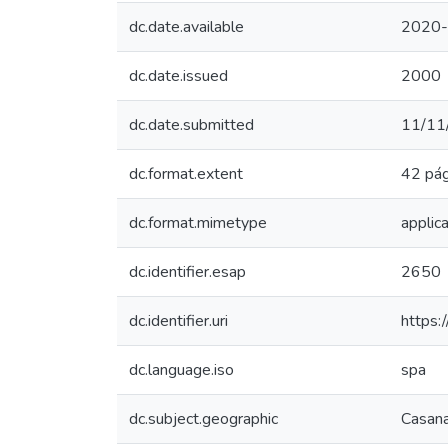
dc.date.available
2020-
dc.date.issued
2000
dc.date.submitted
11/11
dc.format.extent
42 pág
dc.format.mimetype
applic
dc.identifier.esap
2650
dc.identifier.uri
https:
dc.language.iso
spa
dc.subject.geographic
Casana