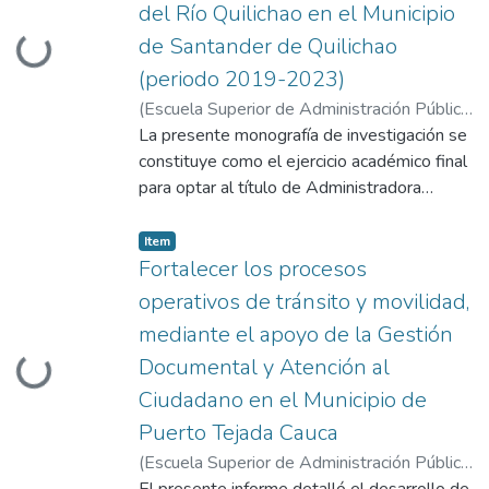
del Río Quilichao en el Municipio
de Santander de Quilichao
Loading...
(periodo 2019-2023)
(
Escuela Superior de Administración Pública
- ESAP
La presente monografía de investigación se
,
2026
)
Balanta Balanta, Yadira
;
Burbano Garcés, Martha Lucia
constituye como el ejercicio académico final
para optar al título de Administradora
Pública Territorial de la Escuela Superior de
Administración Pública (ESAP), en el
Item type:
,
Item
CETAP Santander de Quilichao. El propósito
Fortalecer los procesos
central de este estudio es examinar, desde
operativos de tránsito y movilidad,
una perspectiva técnico-administrativa, las
mediante el apoyo de la Gestión
estrategias de gestión pública ambiental
Documental y Atención al
Loading...
orientadas a la recuperación de la subcuenta
del río Quilichao durante el periodo
Ciudadano en el Municipio de
comprendido entre los años 2019 y 2023.
Puerto Tejada Cauca
Al enmarcarse en la línea de investigación
(
Escuela Superior de Administración Pública
de gestión del desarrollo y planeación