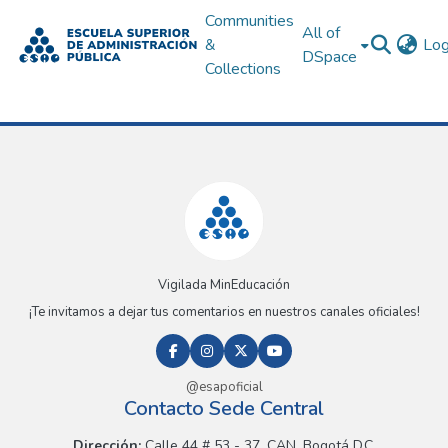
Communities
All of
&
Log
DSpace
Collections
Vigilada MinEducación
¡Te invitamos a dejar tus comentarios en nuestros canales oficiales!
@esapoficial
Contacto Sede Central
Dirección:
Calle 44 # 53 - 37, CAN, Bogotá D.C.