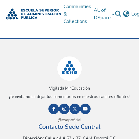
Communities
All of
&
Log
DSpace
Collections
Vigilada MinEducación
¡Te invitamos a dejar tus comentarios en nuestros canales oficiales!
@esapoficial
Contacto Sede Central
Dirección:
Calle 44 # 53 - 37, CAN, Bogotá D.C.