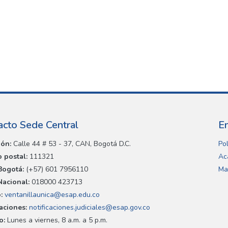
acto Sede Central
E
ión:
Calle 44 # 53 - 37, CAN, Bogotá D.C.
Pol
 postal:
111321
Ac
Bogotá:
(+57) 601 7956110
Ma
Nacional:
018000 423713
:
ventanillaunica@esap.edu.co
caciones:
notificaciones.judiciales@esap.gov.co
o:
Lunes a viernes, 8 a.m. a 5 p.m.