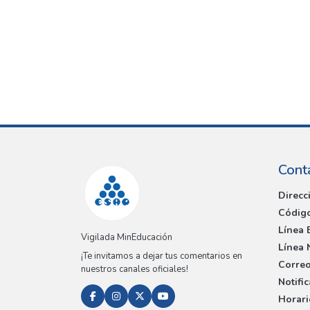
Cont
Direcc
Código
Línea 
Vigilada MinEducación
Línea 
¡Te invitamos a dejar tus comentarios en
Correo
nuestros canales oficiales!
Notifi
Horari