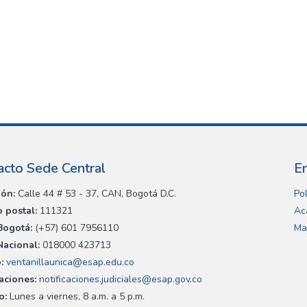
acto Sede Central
E
ión:
Calle 44 # 53 - 37, CAN, Bogotá D.C.
Pol
 postal:
111321
Ac
Bogotá:
(+57) 601 7956110
Ma
Nacional:
018000 423713
:
ventanillaunica@esap.edu.co
caciones:
notificaciones.judiciales@esap.gov.co
o:
Lunes a viernes, 8 a.m. a 5 p.m.