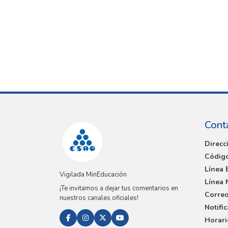
Cont
Direcc
Código
Línea 
Vigilada MinEducación
Línea 
¡Te invitamos a dejar tus comentarios en
Correo
nuestros canales oficiales!
Notifi
Horari