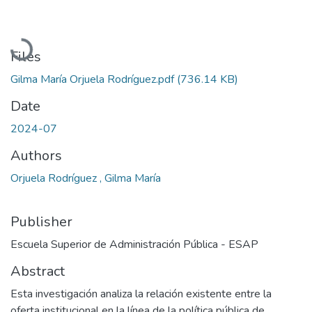
Loading...
Files
Gilma María Orjuela Rodríguez.pdf
(736.14 KB)
Date
2024-07
Authors
Orjuela Rodríguez , Gilma María
Publisher
Escuela Superior de Administración Pública - ESAP
Abstract
Esta investigación analiza la relación existente entre la
oferta institucional en la línea de la política pública de