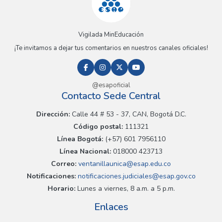
Vigilada MinEducación
¡Te invitamos a dejar tus comentarios en nuestros canales oficiales!
@esapoficial
Contacto Sede Central
Dirección:
Calle 44 # 53 - 37, CAN, Bogotá D.C.
Código postal:
111321
Línea Bogotá:
(+57) 601 7956110
Línea Nacional:
018000 423713
Correo:
ventanillaunica@esap.edu.co
Notificaciones:
notificaciones.judiciales@esap.gov.co
Horario:
Lunes a viernes, 8 a.m. a 5 p.m.
Enlaces