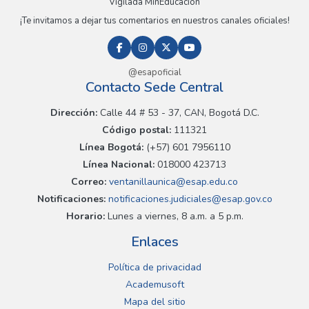
Vigilada MinEducación
¡Te invitamos a dejar tus comentarios en nuestros canales oficiales!
@esapoficial
Contacto Sede Central
Dirección:
Calle 44 # 53 - 37, CAN, Bogotá D.C.
Código postal:
111321
Línea Bogotá:
(+57) 601 7956110
Línea Nacional:
018000 423713
Correo:
ventanillaunica@esap.edu.co
Notificaciones:
notificaciones.judiciales@esap.gov.co
Horario:
Lunes a viernes, 8 a.m. a 5 p.m.
Enlaces
Política de privacidad
Academusoft
Mapa del sitio