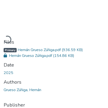
Loading...
Files
Hernán Grueso Zúñiga.pdf
(936.59 KB)
Primary
Hernán Grueso Zúñiga.pdf
(154.86 KB)
Date
2025
Authors
Grueso Zúñiga, Hernán
Publisher