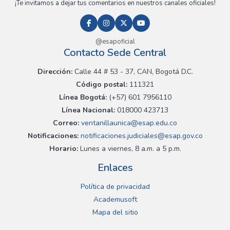
¡Te invitamos a dejar tus comentarios en nuestros canales oficiales!
@esapoficial
Contacto Sede Central
Dirección:
Calle 44 # 53 - 37, CAN, Bogotá D.C.
Código postal:
111321
Línea Bogotá:
(+57) 601 7956110
Línea Nacional:
018000 423713
Correo:
ventanillaunica@esap.edu.co
Notificaciones:
notificaciones.judiciales@esap.gov.co
Horario:
Lunes a viernes, 8 a.m. a 5 p.m.
Enlaces
Política de privacidad
Academusoft
Mapa del sitio