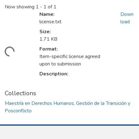
Now showing
1 - 1 of 1
Name:
Down
license.txt
load
Size:
1.71 KB
ading...
Format:
Item-specific license agreed
upon to submission
Description:
Collections
Maestría en Derechos Humanos, Gestión de la Transición y
Posconflicto