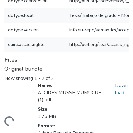
dc.type.coarversion
http://purl.org/coar/version/
dc.type.local
Tesis/Trabajo de grado - Monog
dc.type.version
info:eu-repo/semantics/accept
oaire.accessrights
http://purl.org/coar/access_rig
Files
Original bundle
Now showing
1 - 2 of 2
Name:
Down
ALCIDES MUSSE MUMUCUE
load
(1).pdf
Size:
ading...
1.76 MB
Format: