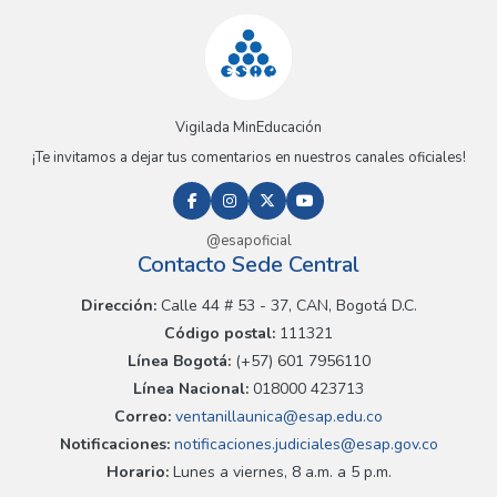
Vigilada MinEducación
¡Te invitamos a dejar tus comentarios en nuestros canales oficiales!
@esapoficial
Contacto Sede Central
Dirección:
Calle 44 # 53 - 37, CAN, Bogotá D.C.
Código postal:
111321
Línea Bogotá:
(+57) 601 7956110
Línea Nacional:
018000 423713
Correo:
ventanillaunica@esap.edu.co
Notificaciones:
notificaciones.judiciales@esap.gov.co
Horario:
Lunes a viernes, 8 a.m. a 5 p.m.