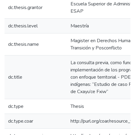
Escuela Superior de Administra
dc.thesis.grantor
ESAP
dc.thesis.level
Maestría
Magister en Derechos Humanos
dc.thesis.name
Transición y Posconflicto
La consulta previa, como fund
implementación de los program
dc.title
con enfoque territorial - PDET, 
indígenas: “Estudio de caso R
de Cxayu’ce Fxiw”
dc.type
Thesis
dc.type.coar
http://purl.org/coar/resource_t