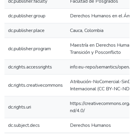
dc.publisher.faculty
Facultad de Posgrados
dc.publisher.group
Derechos Humanos en el Ámbi
dc.publisher.place
Cauca, Colombia
Maestría en Derechos Humanos
dc.publisher.program
Transición y Posconflicto
dc.rights.accessrights
info:eu-repo/semantics/openA
Atribución-NoComercial-SinDe
dc.rights.creativecommons
Internacional (CC BY-NC-ND 4
https://creativecommons.org/l
dc.rights.uri
nd/4.0/
dc.subject.decs
Derechos Humanos