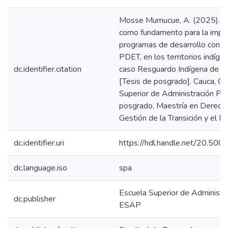
Mosse Mumucue, A. (2025). La 
como fundamento para la impl
programas de desarrollo con enf
PDET, en los territorios indíge
dc.identifier.citation
caso Resguardo Indígena de Cx
[Tesis de posgrado]. Cauca, Co
Superior de Administración Púb
posgrado. Maestría en Derec
Gestión de la Transición y el P
dc.identifier.uri
https://hdl.handle.net/20.50
dc.language.iso
spa
Escuela Superior de Administra
dc.publisher
ESAP