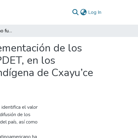
(current)
Log In
La consulta previa, como fundamento para la implementación de los programas de desarrollo con enfoque territorial - PDET, en los territorios indígenas: “Estudio de caso Resguardo Indígena de Cxayu’ce Fxiw”
ementación de los
PDET, en los
Indígena de Cxayu’ce
dentifica el valor
difusión de los
del país, así como
latinoamericano ha