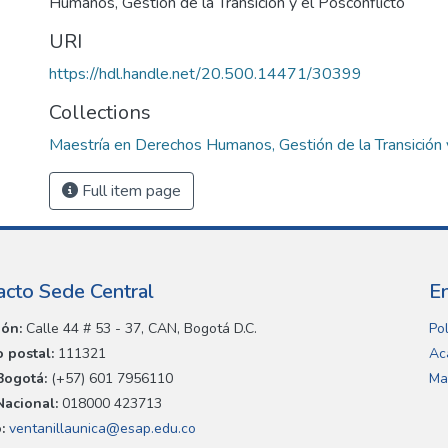
Humanos, Gestión de la Transición y el Posconflicto
URI
https://hdl.handle.net/20.500.14471/30399
Collections
Maestría en Derechos Humanos, Gestión de la Transición 
Full item page
acto Sede Central
E
ión:
Calle 44 # 53 - 37, CAN, Bogotá D.C.
Pol
 postal:
111321
Ac
Bogotá:
(+57) 601 7956110
Ma
Nacional:
018000 423713
:
ventanillaunica@esap.edu.co