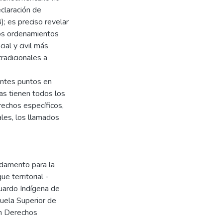
claración de
 es preciso revelar
los ordenamientos
ial y civil más
radicionales a
ientes puntos en
nas tienen todos los
rechos específicos,
ales, los llamados
damento para la
 territorial -
guardo Indígena de
cuela Superior de
en Derechos