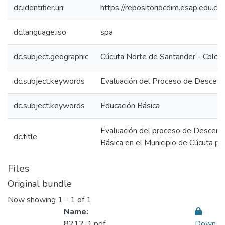
dc.identifier.uri
https://repositoriocdim.esap.edu.
dc.language.iso
spa
dc.subject.geographic
Cúcuta Norte de Santander - Colom
dc.subject.keywords
Evaluación del Proceso de Descentr
dc.subject.keywords
Educación Básica
Evaluación del proceso de Descentra
dc.title
Básica en el Municipio de Cúcuta 
Files
Original bundle
Now showing
1 - 1 of 1
Name:
8212-1.pdf
Down