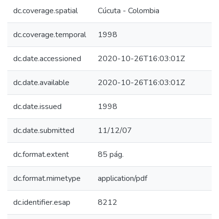
dc.coverage.spatial
Cúcuta - Colombia
dc.coverage.temporal
1998
dc.date.accessioned
2020-10-26T16:03:01Z
dc.date.available
2020-10-26T16:03:01Z
dc.date.issued
1998
dc.date.submitted
11/12/07
dc.format.extent
85 pág.
dc.format.mimetype
application/pdf
dc.identifier.esap
8212