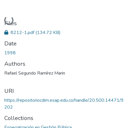
Loading...
Files
8212-1.pdf
(134.72 KB)
Date
1998
Authors
Rafael Segundo Ramírez Marin
URI
https://repositoriocdim.esap.edu.co/handle/20.500.14471/9
202
Collections
Especialización en Gestión Pública