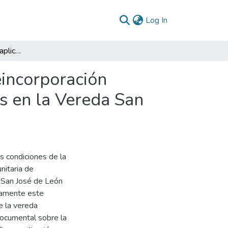
(current)
Log In
La justicia restaurativa aplicada en el proceso de reincorporación comunitaria de estudiantes, hijos de excombatientes en la Vereda San José de León en Mutatá: estudio de caso
reincorporación
es en la Vereda San
as condiciones de la
nitaria de
a San José de León
camente este
de la vereda
documental sobre la