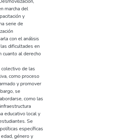
(Desmovilización,
en marcha del
pacitación y
na serie de
ización
rla con el análisis
 las dificultades en
en cuanto al derecho
colectivo de las
ativa, como proceso
o armado y promover
mbargo, se
 abordarse, como las
infraestructura
a educativo local y
estudiantes. Se
olíticas específicas
 edad, género y