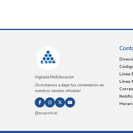
Cont
Direcc
Código
Línea 
Vigilada MinEducación
Línea 
¡Te invitamos a dejar tus comentarios en
Correo
nuestros canales oficiales!
Notifi
Horari
@esapoficial