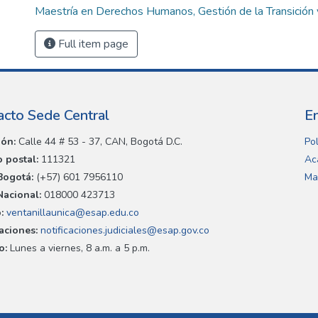
Maestría en Derechos Humanos, Gestión de la Transición 
Full item page
acto Sede Central
E
ión:
Calle 44 # 53 - 37, CAN, Bogotá D.C.
Pol
 postal:
111321
Ac
Bogotá:
(+57) 601 7956110
Ma
Nacional:
018000 423713
:
ventanillaunica@esap.edu.co
caciones:
notificaciones.judiciales@esap.gov.co
o:
Lunes a viernes, 8 a.m. a 5 p.m.