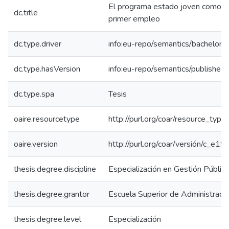
El programa estado joven como im
dc.title
primer empleo
dc.type.driver
info:eu-repo/semantics/bachelorT
dc.type.hasVersion
info:eu-repo/semantics/published
dc.type.spa
Tesis
oaire.resourcetype
http://purl.org/coar/resource_type
oaire.version
http://purl.org/coar/versión/c_
thesis.degree.discipline
Especialización en Gestión Pública
thesis.degree.grantor
Escuela Superior de Administraci
thesis.degree.level
Especialización