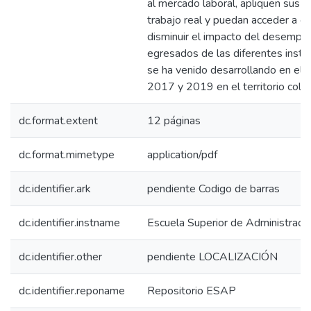
al mercado laboral, apliquen sus 
trabajo real y puedan acceder a c
disminuir el impacto del desemple
egresados de las diferentes insti
se ha venido desarrollando en el
2017 y 2019 en el territorio colo
dc.format.extent
12 páginas
dc.format.mimetype
application/pdf
dc.identifier.ark
pendiente Codigo de barras
dc.identifier.instname
Escuela Superior de Administraci
dc.identifier.other
pendiente LOCALIZACIÓN
dc.identifier.reponame
Repositorio ESAP