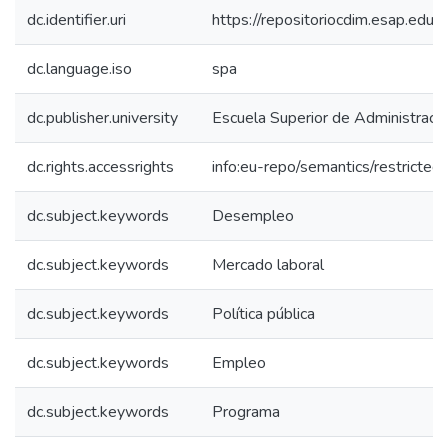
dc.identifier.uri
https://repositoriocdim.esap.ed
dc.language.iso
spa
dc.publisher.university
Escuela Superior de Administraci
dc.rights.accessrights
info:eu-repo/semantics/restricte
dc.subject.keywords
Desempleo
dc.subject.keywords
Mercado laboral
dc.subject.keywords
Política pública
dc.subject.keywords
Empleo
dc.subject.keywords
Programa