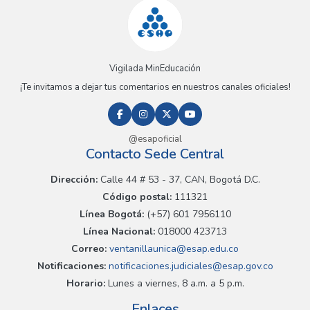
Vigilada MinEducación
¡Te invitamos a dejar tus comentarios en nuestros canales oficiales!
@esapoficial
Contacto Sede Central
Dirección:
Calle 44 # 53 - 37, CAN, Bogotá D.C.
Código postal:
111321
Línea Bogotá:
(+57) 601 7956110
Línea Nacional:
018000 423713
Correo:
ventanillaunica@esap.edu.co
Notificaciones:
notificaciones.judiciales@esap.gov.co
Horario:
Lunes a viernes, 8 a.m. a 5 p.m.
Enlaces