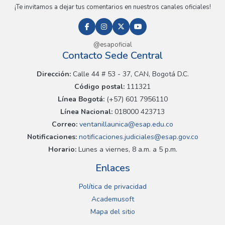
¡Te invitamos a dejar tus comentarios en nuestros canales oficiales!
@esapoficial
Contacto Sede Central
Dirección:
Calle 44 # 53 - 37, CAN, Bogotá D.C.
Código postal:
111321
Línea Bogotá:
(+57) 601 7956110
Línea Nacional:
018000 423713
Correo:
ventanillaunica@esap.edu.co
Notificaciones:
notificaciones.judiciales@esap.gov.co
Horario:
Lunes a viernes, 8 a.m. a 5 p.m.
Enlaces
Política de privacidad
Academusoft
Mapa del sitio