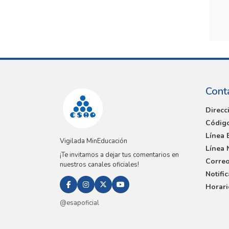
Cont
Direcc
Código
Línea 
Vigilada MinEducación
Línea 
¡Te invitamos a dejar tus comentarios en
Correo
nuestros canales oficiales!
Notifi
Horari
@esapoficial