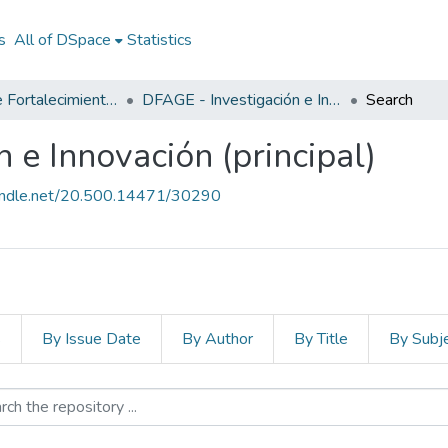
s
All of DSpace
Statistics
Dirección de Fortalecimiento y Apoyo a la Gestión Estatal (DFAGE)
DFAGE - Investigación e Innovación (principal)
Search
 e Innovación (principal)
handle.net/20.500.14471/30290
s
By Issue Date
By Author
By Title
By Subj