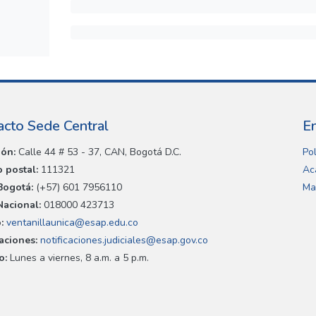
acto Sede Central
E
ión:
Calle 44 # 53 - 37, CAN, Bogotá D.C.
Pol
 postal:
111321
Ac
Bogotá:
(+57) 601 7956110
Ma
Nacional:
018000 423713
:
ventanillaunica@esap.edu.co
caciones:
notificaciones.judiciales@esap.gov.co
o:
Lunes a viernes, 8 a.m. a 5 p.m.