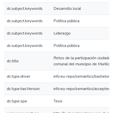
dc.subject.keywords
Desarrollo local
dc.subject.keywords
Política pública
dc.subject.keywords
Liderazgo
dc.subject.keywords
Política pública
Retos de la participación ciudadan
dc.title
comunal del municipio de Murillo -
dc.type.driver
info:eu-repo/semantics/bachelorT
dc.type.hasVersion
info:eu-repo/semantics/acceptedV
dc.type.spa
Tesis