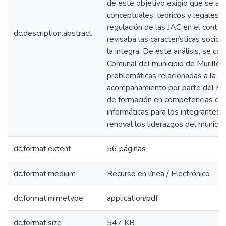
de este objetivo exigió que se ab
conceptuales, teóricos y legales r
regulación de las JAC en el conte
dc.description.abstract
revisaba las características socio
la integra. De este análisis, se co
Comunal del municipio de Murillo
problemáticas relacionadas a la 
acompañamiento por parte del Esta
de formación en competencias ciu
informáticas para los integrantes 
renoval los liderazgos del municipi
dc.format.extent
56 páginas
dc.format.medium
Recurso en línea / Electrónico
dc.format.mimetype
application/pdf
dc.format.size
547 KB