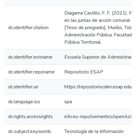
Diagama Castillo, F. F. (2021). Re
en las juntas de acción comunal del
dc.identifier.citation
[Tesis de pregrado]. Murillo, Toli
Administración Pública. Facultad 
Pública Territorial.
dc.identifier.instname
Escuela Superior de Administraci
dc.identifier.reponame
Repositorio ESAP
dc.identifier.uri
https://repositoriocdim.esap.ed
dc.language.iso
spa
dc.rights.accessrights
info:eu-repo/semantics/openAcce
dc.subject.keywords
Tecnología de la Información