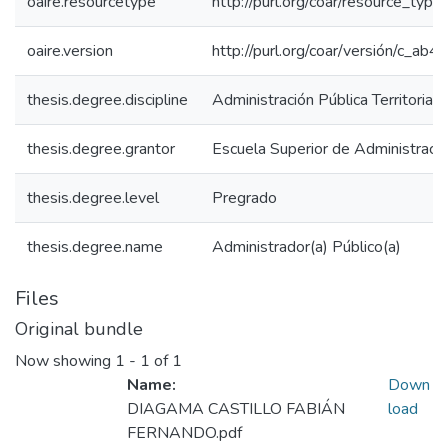
oaire.resourcetype
http://purl.org/coar/resource_type
oaire.version
http://purl.org/coar/versión/c_a
thesis.degree.discipline
Administración Pública Territorial
thesis.degree.grantor
Escuela Superior de Administraci
thesis.degree.level
Pregrado
thesis.degree.name
Administrador(a) Público(a)
Files
Original bundle
Now showing
1 - 1 of 1
Name:
Down
DIAGAMA CASTILLO FABIÁN
load
FERNANDO.pdf