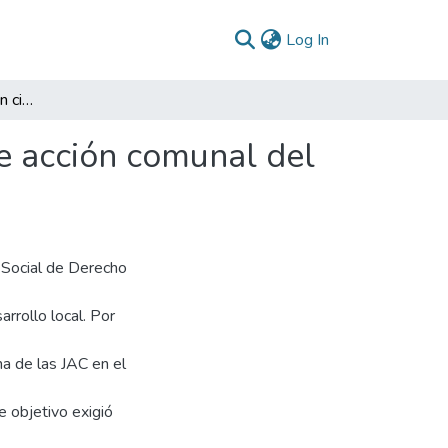
(current)
Log In
Retos de la participación ciudadana en las juntas de acción comunal del municipio de Murillo - Tolima.
de acción comunal del
 Social de Derecho
arrollo local. Por
na de las JAC en el
e objetivo exigió