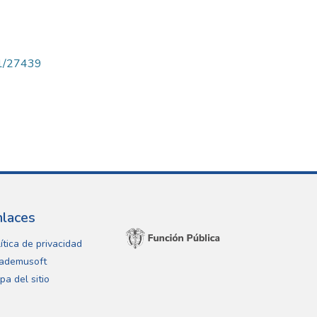
71/27439
nlaces
ítica de privacidad
ademusoft
pa del sitio