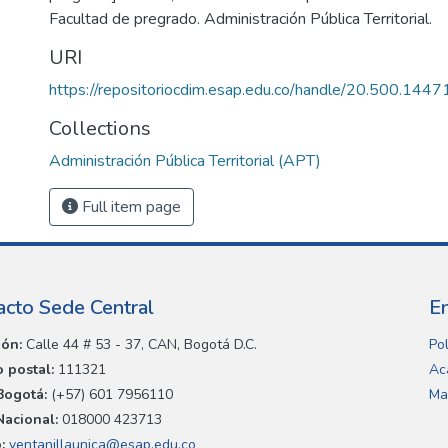
Facultad de pregrado. Administración Pública Territorial.
URI
https://repositoriocdim.esap.edu.co/handle/20.500.144
Collections
Administración Pública Territorial (APT)
Full item page
acto Sede Central
E
ión:
Calle 44 # 53 - 37, CAN, Bogotá D.C.
Pol
 postal:
111321
Ac
Bogotá:
(+57) 601 7956110
Ma
Nacional:
018000 423713
:
ventanillaunica@esap.edu.co