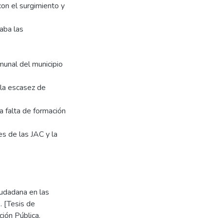
con el surgimiento y
aba las
munal del municipio
 la escasez de
 falta de formación
es de las JAC y la
iudadana en las
. [Tesis de
ción Pública.