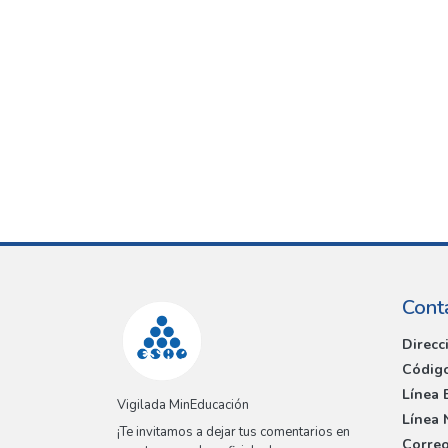
Cont
Direcc
Código
Línea 
Vigilada MinEducación
Línea 
¡Te invitamos a dejar tus comentarios en
Correo