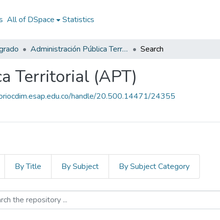
s
All of DSpace
Statistics
egrado
Administración Pública Territorial (APT)
Search
a Territorial (APT)
itoriocdim.esap.edu.co/handle/20.500.14471/24355
By Title
By Subject
By Subject Category