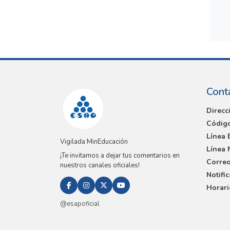
Cont
Direcc
Código
Línea 
Vigilada MinEducación
Línea 
¡Te invitamos a dejar tus comentarios en
Correo
nuestros canales oficiales!
Notifi
Horari
@esapoficial