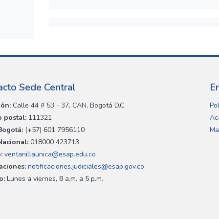
acto Sede Central
E
ión:
Calle 44 # 53 - 37, CAN, Bogotá D.C.
Pol
 postal:
111321
Ac
Bogotá:
(+57) 601 7956110
Ma
Nacional:
018000 423713
:
ventanillaunica@esap.edu.co
caciones:
notificaciones.judiciales@esap.gov.co
o:
Lunes a viernes, 8 a.m. a 5 p.m.