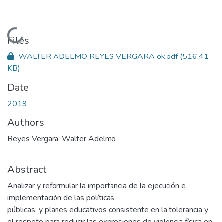
Loading...
Files
WALTER ADELMO REYES VERGARA ok.pdf
(516.41
KB)
Date
2019
Authors
Reyes Vergara, Walter Adelmo
Abstract
Analizar y reformular la importancia de la ejecución e
implementación de las políticas
públicas, y planes educativos consistente en la tolerancia y
el respeto para reducir las expresiones de violencia física en