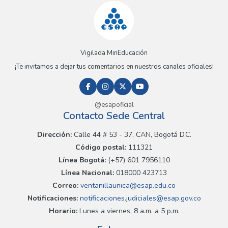
Vigilada MinEducación
¡Te invitamos a dejar tus comentarios en nuestros canales oficiales!
@esapoficial
Contacto Sede Central
Dirección:
Calle 44 # 53 - 37, CAN, Bogotá D.C.
Código postal:
111321
Línea Bogotá:
(+57) 601 7956110
Línea Nacional:
018000 423713
Correo:
ventanillaunica@esap.edu.co
Notificaciones:
notificaciones.judiciales@esap.gov.co
Horario:
Lunes a viernes, 8 a.m. a 5 p.m.