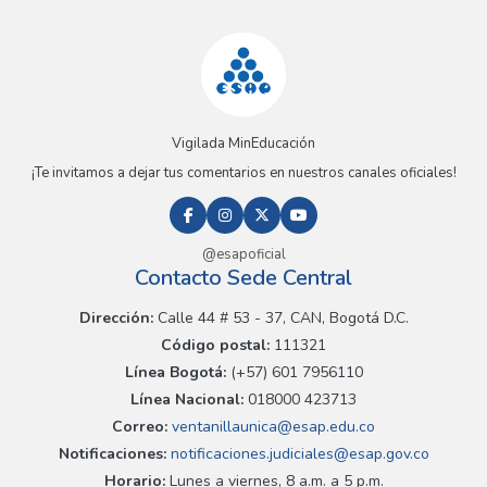
Vigilada MinEducación
¡Te invitamos a dejar tus comentarios en nuestros canales oficiales!
@esapoficial
Contacto Sede Central
Dirección:
Calle 44 # 53 - 37, CAN, Bogotá D.C.
Código postal:
111321
Línea Bogotá:
(+57) 601 7956110
Línea Nacional:
018000 423713
Correo:
ventanillaunica@esap.edu.co
Notificaciones:
notificaciones.judiciales@esap.gov.co
Horario:
Lunes a viernes, 8 a.m. a 5 p.m.