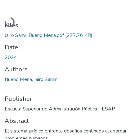
Loading...
Files
Jairo Samir Bueno Mena.pdf
(277.76 KB)
Date
2024
Authors
Bueno Mena, Jairo Samir
Publisher
Escuela Superior de Administración Pública - ESAP
Abstract
El sistema jurídico enfrenta desafíos continuos al abordar
problemas humanos