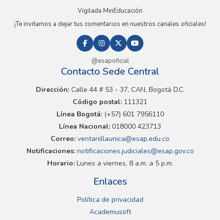
Vigilada MinEducación
¡Te invitamos a dejar tus comentarios en nuestros canales oficiales!
@esapoficial
Contacto Sede Central
Dirección:
Calle 44 # 53 - 37, CAN, Bogotá D.C.
Código postal:
111321
Línea Bogotá:
(+57) 601 7956110
Línea Nacional:
018000 423713
Correo:
ventanillaunica@esap.edu.co
Notificaciones:
notificaciones.judiciales@esap.gov.co
Horario:
Lunes a viernes, 8 a.m. a 5 p.m.
Enlaces
Política de privacidad
Academusoft