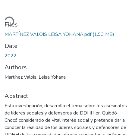
ading...
Files
MARTÍNEZ VALOIS LEISA YOHANA.pdf
(1.93 MB)
Date
2022
Authors
Martínez Valois, Leisa Yohana
Abstract
Esta investigación, desarrolla el tema sobre los asesinatos
de líderes sociales y defensores de DDHH en Quibdó-
Chocó considerado de vital interés social y pretende dar a
conocer la realidad de los líderes sociales y defensores de
DDHH de las comunidades afrodescendientes e indígenas