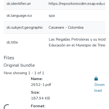
dc.identifier.uri
https://repositoriocdim.esap.edu.
dc.language.iso
spa
dc.subject.geographic
Casanare - Colombia
Las Regalías Petroleras y su Inciden
dc.title
Educación en el Municipio de Trini
Files
Original bundle
Now showing
1 - 1 of 1
Name:
2652-1.pdf
Down
load
Size:
187.94 KB
Format: