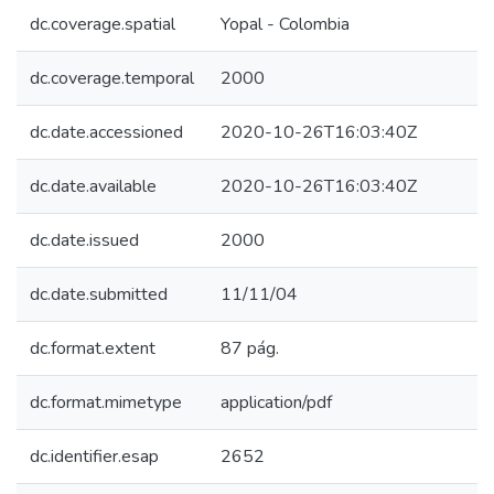
dc.coverage.spatial
Yopal - Colombia
dc.coverage.temporal
2000
dc.date.accessioned
2020-10-26T16:03:40Z
dc.date.available
2020-10-26T16:03:40Z
dc.date.issued
2000
dc.date.submitted
11/11/04
dc.format.extent
87 pág.
dc.format.mimetype
application/pdf
dc.identifier.esap
2652