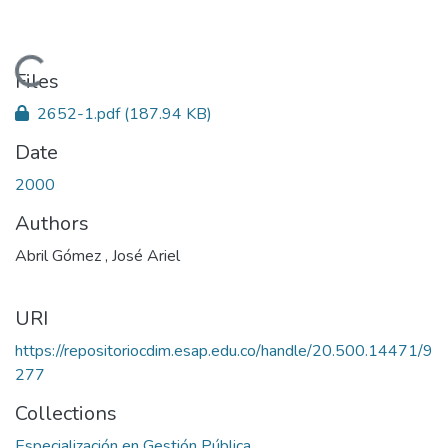
Loading...
Files
2652-1.pdf
(187.94 KB)
Date
2000
Authors
Abril Gómez , José Ariel
URI
https://repositoriocdim.esap.edu.co/handle/20.500.14471/9
277
Collections
Especialización en Gestión Pública