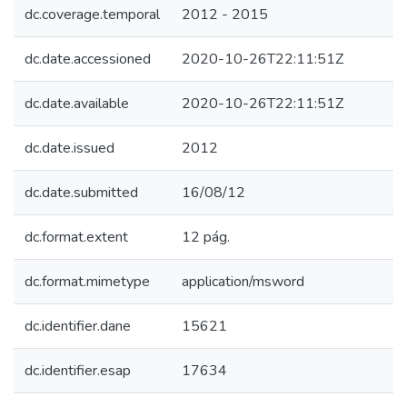
dc.coverage.temporal
2012 - 2015
dc.date.accessioned
2020-10-26T22:11:51Z
dc.date.available
2020-10-26T22:11:51Z
dc.date.issued
2012
dc.date.submitted
16/08/12
dc.format.extent
12 pág.
dc.format.mimetype
application/msword
dc.identifier.dane
15621
dc.identifier.esap
17634