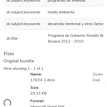
dc.subject.keywords
programas de vivienda
dc.subject.keywords
medio ambiente
dc.subject.keywords
desarrollo territorial y otros factore
Programa de Gobierno Rondón Boy
dc.title
Boyacá 2012 - 2015
Files
Original bundle
Now showing
1 - 1 of 1
Name:
Down
17634-1.docx
load
Size:
29.33 KB
Format:
ding...
Microsoft Word XML