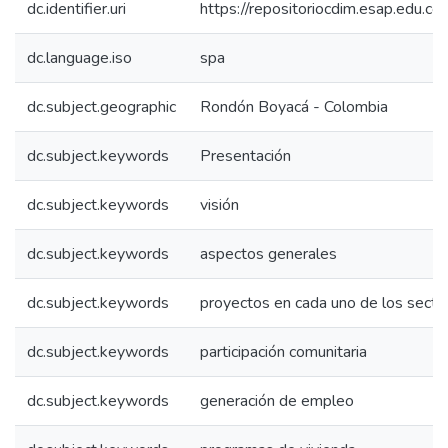
dc.identifier.uri
https://repositoriocdim.esap.edu.
dc.language.iso
spa
dc.subject.geographic
Rondón Boyacá - Colombia
dc.subject.keywords
Presentación
dc.subject.keywords
visión
dc.subject.keywords
aspectos generales
dc.subject.keywords
proyectos en cada uno de los secto
dc.subject.keywords
participación comunitaria
dc.subject.keywords
generación de empleo