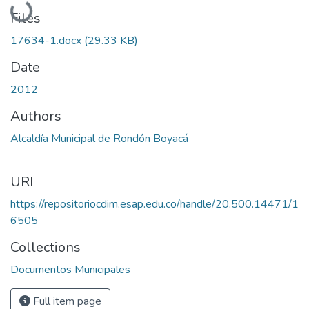
Loading...
Files
17634-1.docx
(29.33 KB)
Date
2012
Authors
Alcaldía Municipal de Rondón Boyacá
URI
https://repositoriocdim.esap.edu.co/handle/20.500.14471/1
6505
Collections
Documentos Municipales
Full item page