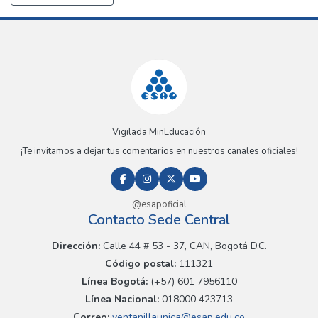
Vigilada MinEducación
¡Te invitamos a dejar tus comentarios en nuestros canales oficiales!
@esapoficial
Contacto Sede Central
Dirección:
Calle 44 # 53 - 37, CAN, Bogotá D.C.
Código postal:
111321
Línea Bogotá:
(+57) 601 7956110
Línea Nacional:
018000 423713
Correo:
ventanillaunica@esap.edu.co