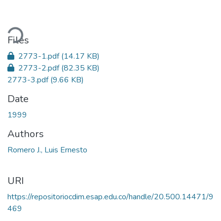
ding...
Files
2773-1.pdf
(14.17 KB)
2773-2.pdf
(82.35 KB)
2773-3.pdf
(9.66 KB)
Date
1999
Authors
Romero J., Luis Ernesto
URI
https://repositoriocdim.esap.edu.co/handle/20.500.14471/9
469