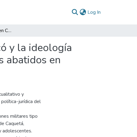
(current)
Log In
Operaciones militares en Caquetá, Guaviare y Chocó y la ideología político-jurídica del gobierno 2018 - 2022. Menores abatidos en bombardeos
ó y la ideología
s abatidos en
ualitativo y
política-jurídica del
nes militares tipo
de Caquetá,
 y adolescentes.