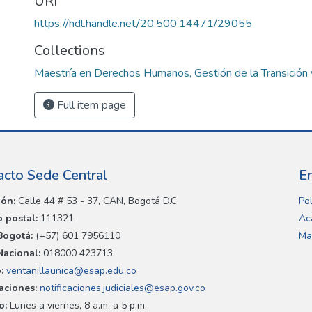
URI
https://hdl.handle.net/20.500.14471/29055
Collections
Maestría en Derechos Humanos, Gestión de la Transición 
Full item page
acto Sede Central
E
ión:
Calle 44 # 53 - 37, CAN, Bogotá D.C.
Pol
 postal:
111321
Ac
Bogotá:
(+57) 601 7956110
Ma
Nacional:
018000 423713
:
ventanillaunica@esap.edu.co
caciones:
notificaciones.judiciales@esap.gov.co
o:
Lunes a viernes, 8 a.m. a 5 p.m.