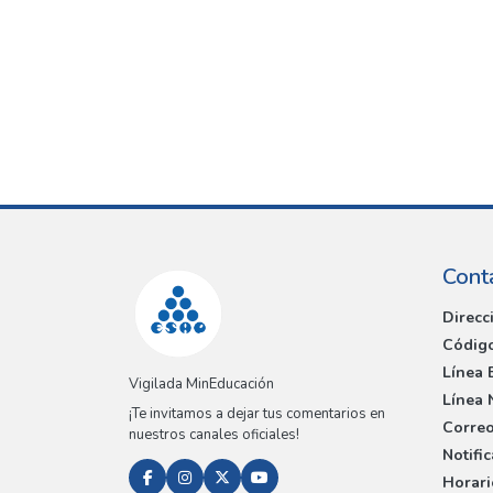
Cont
Direcc
Código
Línea 
Vigilada MinEducación
Línea 
¡Te invitamos a dejar tus comentarios en
Correo
nuestros canales oficiales!
Notifi
Horari