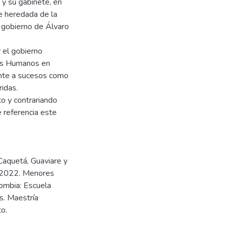
 y su gabinete, en
e heredada de la
 gobierno de Álvaro
 el gobierno
hos Humanos en
ente a sucesos como
idas.
o y contrariando
e referencia este
 Caquetá, Guaviare y
 - 2022. Menores
lombia: Escuela
s. Maestría
o.