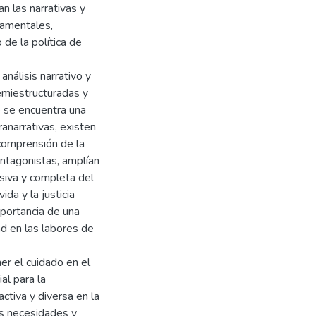
an las narrativas y
namentales,
 de la política de
análisis narrativo y
emiestructuradas y
o se encuentra una
ranarrativas, existen
comprensión de la
antagonistas, amplían
usiva y completa del
da y la justicia
mportancia de una
d en las labores de
er el cuidado en el
al para la
activa y diversa en la
as necesidades y