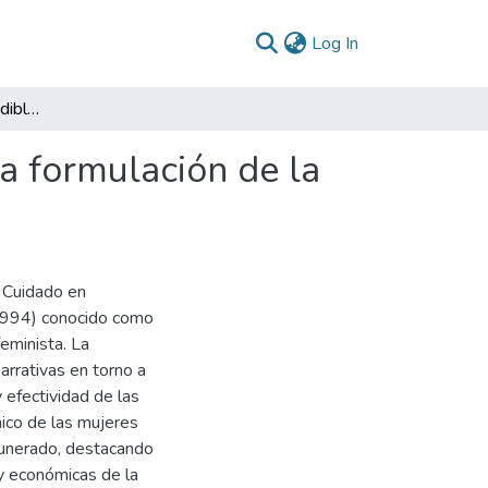
(current)
Log In
Lo invisible e imprescindible: análisis narrativo de la formulación de la Política Nacional de Cuidado en Colombia
 la formulación de la
e Cuidado en
1994) conocido como
feminista. La
arrativas en torno a
y efectividad de las
ico de las mujeres
munerado, destacando
 y económicas de la