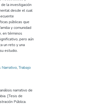
 de la investigación
mental desde el cual
nsecuente
íticas públicas que
familia y comunidad
e, en términos
gnificativo, pero aún
ca un reto y una
su estudio.
s Narrativo
,
Trabajo
análisis narrativo de
bia. [Tesis de
tración Pública.