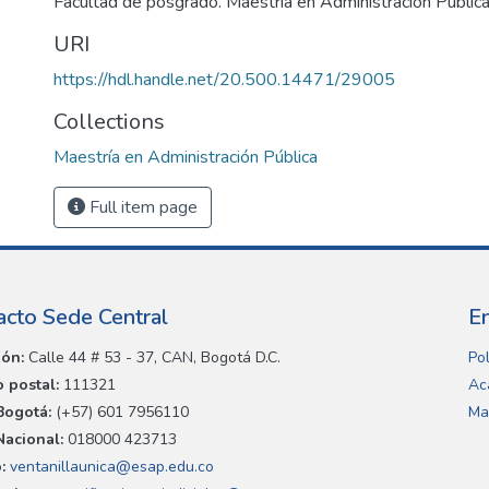
Facultad de posgrado. Maestría en Administración Pública
URI
https://hdl.handle.net/20.500.14471/29005
Collections
Maestría en Administración Pública
Full item page
acto Sede Central
E
ión:
Calle 44 # 53 - 37, CAN, Bogotá D.C.
Pol
 postal:
111321
Ac
Bogotá:
(+57) 601 7956110
Ma
Nacional:
018000 423713
:
ventanillaunica@esap.edu.co