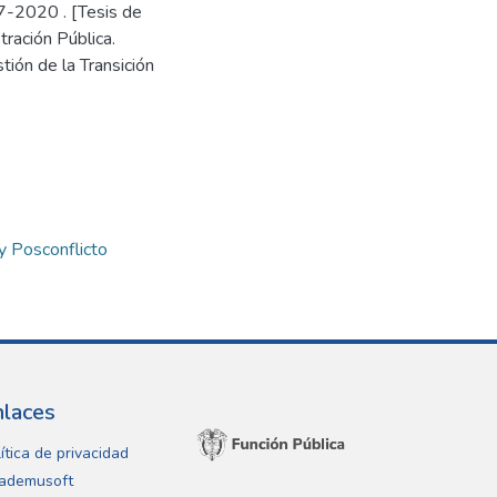
7-2020 . [Tesis de
ración Pública.
ión de la Transición
y Posconflicto
nlaces
ítica de privacidad
ademusoft