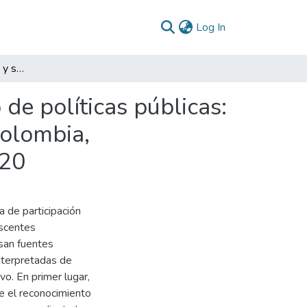
(current)
Log In
La participación política y su influencia en el diseño de políticas públicas: La experiencia de la infancia y la adolescencia en Colombia, sistematización del proceso del CACNNA 2017-2020
 de políticas públicas:
Colombia,
020
a de participación
escentes
san fuentes
interpretadas de
vo. En primer lugar,
e el reconocimiento