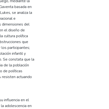
Luego, mediante la
 Gaventa basada en
ukes, se analiza la
nacional e
as dimensiones del
en el diseño de
a cultura política
bstrucciones que
 los participantes;
ación infantil y
vo. Se constata que la
ia de la población
o de políticas
A resisten actuando
u influencia en el
y la adolescencia en