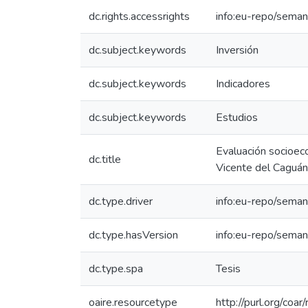
dc.rights.accessrights
info:eu-repo/seman
dc.subject.keywords
Inversión
dc.subject.keywords
Indicadores
dc.subject.keywords
Estudios
Evaluación socioeco
dc.title
Vicente del Caguán
dc.type.driver
info:eu-repo/seman
dc.type.hasVersion
info:eu-repo/seman
dc.type.spa
Tesis
oaire.resourcetype
http://purl.org/coa