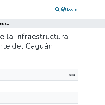
(current)
Log In
Evaluación socioeconómica para el mejoramiento de la infraestructura vial entre los municipios de Puerto Rico y San Vicente del Caguán
 la infraestructura
ente del Caguán
spa