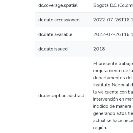
dc.coverage.spatial
Bogotá D.C (Colom
dc.date.accessioned
2022-07-26T16:1
dc.date.available
2022-07-26T16:1
dc.date.issued
2018
El presente trabajo
mejoramiento de la 
departamentos del C
Instituto Nacional 
la vía cuenta con ba
dc.description.abstract
intervención en man
incidido de manera d
generando altos tie
actual se hace nece
región.