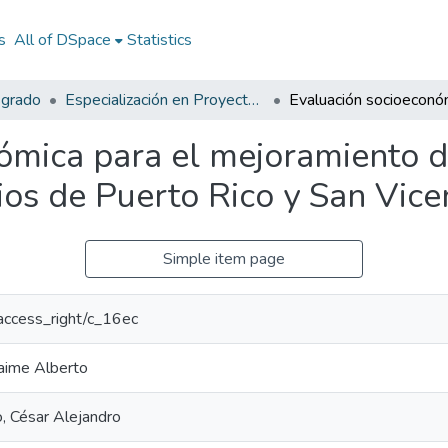
s
All of DSpace
Statistics
sgrado
Especialización en Proyectos de Desarrollo
mica para el mejoramiento de
pios de Puerto Rico y San Vic
Simple item page
r/access_right/c_16ec
aime Alberto
, César Alejandro