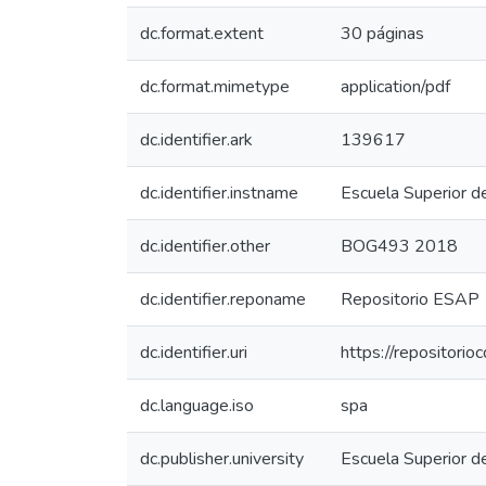
dc.format.extent
30 páginas
dc.format.mimetype
application/pdf
dc.identifier.ark
139617
dc.identifier.instname
Escuela Superior d
dc.identifier.other
BOG493 2018
dc.identifier.reponame
Repositorio ESAP
dc.identifier.uri
https://repositor
dc.language.iso
spa
dc.publisher.university
Escuela Superior d