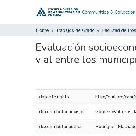
Communities & Collection
Home
Trabajos de Grado
Facultad de Po
Evaluación socioeconó
vial entre los munici
datacite.rights
http://purl.org/coa
dc.contributor.advisor
Gómez Walteros, J
dc.contributor.author
Rodríguez Machado