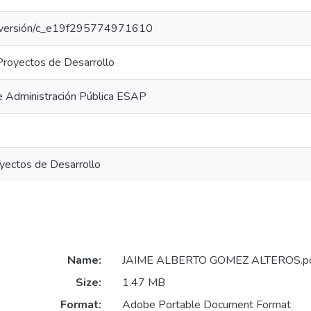
oar/versión/c_e19f295774971610
 Proyectos de Desarrollo
e Administración Pública ESAP
oyectos de Desarrollo
Name:
JAIME ALBERTO GOMEZ ALTEROS.p
Size:
1.47 MB
Format:
Adobe Portable Document Format