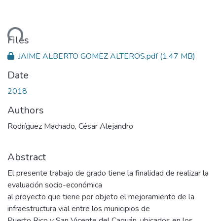
ding...
Files
JAIME ALBERTO GOMEZ ALTEROS.pdf
(1.47 MB)
Date
2018
Authors
Rodríguez Machado, César Alejandro
Abstract
El presente trabajo de grado tiene la finalidad de realizar la
evaluación socio-económica
al proyecto que tiene por objeto el mejoramiento de la
infraestructura vial entre los municipios de
Puerto Rico y San Vicente del Caguán, ubicados en los