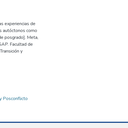
as experiencias de
es autóctonos como
 de posgrado]. Meta,
ESAP. Facultad de
ransición y
y Posconflicto