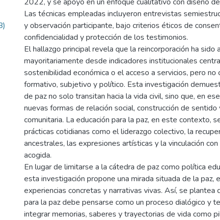
2022, y se apoyó en un enfoque cualitativo con diseño de
Las técnicas empleadas incluyeron entrevistas semiestruc
B)
y observación participante, bajo criterios éticos de conse
confidencialidad y protección de los testimonios.
El hallazgo principal revela que la reincorporación ha sido
mayoritariamente desde indicadores institucionales centr
sostenibilidad económica o el acceso a servicios, pero n
formativo, subjetivo y político. Esta investigación demues
de paz no solo transitan hacia la vida civil, sino que, en ese
nuevas formas de relación social, construcción de sentido
comunitaria. La educación para la paz, en este contexto, 
prácticas cotidianas como el liderazgo colectivo, la recup
ancestrales, las expresiones artísticas y la vinculación co
acogida.
En lugar de limitarse a la cátedra de paz como política educ
esta investigación propone una mirada situada de la paz, 
experiencias concretas y narrativas vivas. Así, se plantea 
para la paz debe pensarse como un proceso dialógico y ter
integrar memorias, saberes y trayectorias de vida como pi