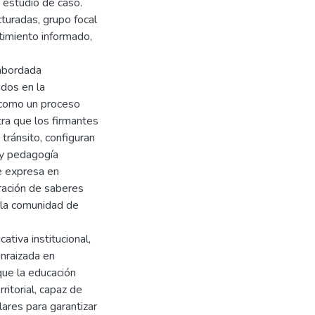
 estudio de caso.
turadas, grupo focal
ntimiento informado,
 abordada
ados en la
o como un proceso
tra que los firmantes
 tránsito, configuran
 y pedagogía
se expresa en
eración de saberes
n la comunidad de
ativa institucional,
enraizada en
que la educación
ritorial, capaz de
lares para garantizar