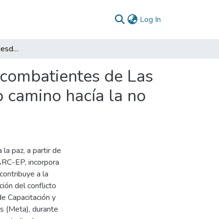
(current)
Log In
Educación para la paz desde las experiencias de excombatientes de Las FARC- EP: el valor de los saberes autóctonos como camino hacía la no repetición del conflicto armado
xcombatientes de Las
 camino hacía la no
la paz, a partir de
ARC-EP, incorpora
contribuye a la
ción del conflicto
de Capacitación y
s (Meta), durante