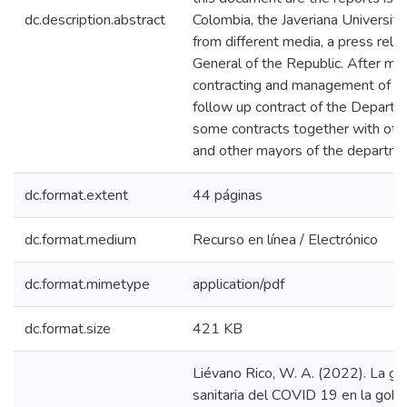
dc.description.abstract
Colombia, the Javeriana Universit
from different media, a press rele
General of the Republic. After mak
contracting and management of res
follow up contract of the Departmen
some contracts together with other
and other mayors of the departme
dc.format.extent
44 páginas
dc.format.medium
Recurso en línea / Electrónico
dc.format.mimetype
application/pdf
dc.format.size
421 KB
Liévano Rico, W. A. (2022). La gesti
sanitaria del COVID 19 en la gob