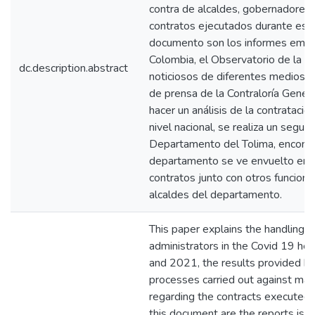
contra de alcaldes, gobernadores y
contratos ejecutados durante este
documento son los informes emiti
Colombia, el Observatorio de la Un
dc.description.abstract
noticiosos de diferentes medios 
de prensa de la Contraloría Gener
hacer un análisis de la contrataci
nivel nacional, se realiza un segui
Departamento del Tolima, encont
departamento se ve envuelto en i
contratos junto con otros funciona
alcaldes del departamento.
This paper explains the handling
administrators in the Covid 19 hea
and 2021, the results provided by 
processes carried out against may
regarding the contracts executed d
this document are the reports iss