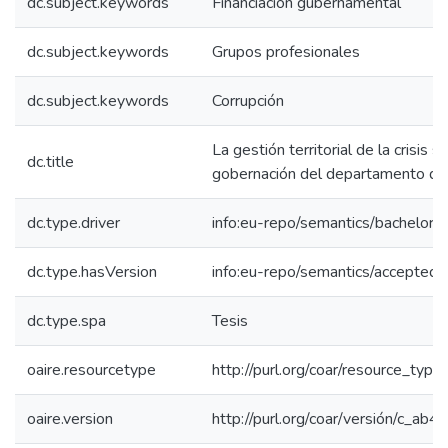
dc.subject.keywords
Financiación gubernamental
dc.subject.keywords
Grupos profesionales
dc.subject.keywords
Corrupción
La gestión territorial de la crisis 
dc.title
gobernación del departamento de
dc.type.driver
info:eu-repo/semantics/bachelorT
dc.type.hasVersion
info:eu-repo/semantics/acceptedV
dc.type.spa
Tesis
oaire.resourcetype
http://purl.org/coar/resource_type
oaire.version
http://purl.org/coar/versión/c_a