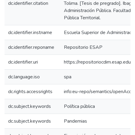
dc.identifier.citation
Tolima. [Tesis de pregrado]. Ibagu
Administración Pública. Facultad 
Pública Territorial.
dc.identifier.instname
Escuela Superior de Administraci
dc.identifier.reponame
Repositorio ESAP
dc.identifier.uri
https://repositoriocdim.esap.ed
dc.language.iso
spa
dc.rights.accessrights
info:eu-repo/semantics/openAcce
dc.subject.keywords
Política pública
dc.subject.keywords
Pandemias