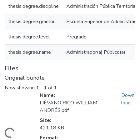
thesis.degree.discipline
Administración Pública Territorial
thesis.degree.grantor
Escuela Superior de Administraci
thesis.degree.level
Pregrado
thesis.degree.name
Administrador(a) Público(a)
Files
Original bundle
Now showing
1 - 1 of 1
Name:
Down
LIÉVANO RICO WILLIAM
load
ANDRÉS.pdf
Size:
421.18 KB
ding...
Format: