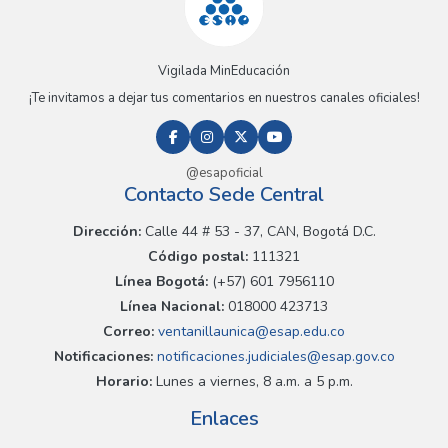
Vigilada MinEducación
¡Te invitamos a dejar tus comentarios en nuestros canales oficiales!
@esapoficial
Contacto Sede Central
Dirección:
Calle 44 # 53 - 37, CAN, Bogotá D.C.
Código postal:
111321
Línea Bogotá:
(+57) 601 7956110
Línea Nacional:
018000 423713
Correo:
ventanillaunica@esap.edu.co
Notificaciones:
notificaciones.judiciales@esap.gov.co
Horario:
Lunes a viernes, 8 a.m. a 5 p.m.
Enlaces