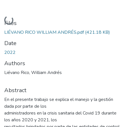
Loading...
Files
LIÉVANO RICO WILLIAM ANDRÉS.pdf
(421.18 KB)
Date
2022
Authors
Liévano Rico, William Andrés
Abstract
En el presente trabajo se explica el manejo y la gestión
dada por parte de los
administradores en la crisis sanitaria del Covid 19 durante
los años 2020 y 2021, los
resultados brindados por parte de las entidades de control