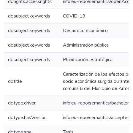
dc.rights.accessrights
info:eu-repo/semantics/openAcce
dc.subject.keywords
COVID-19
dc.subject.keywords
Desarrollo económico
dc.subject.keywords
Administración pública
dc.subject.keywords
Planificación estratégica
Caracterización de los efectos pr
dc.title
socio económica surgida durante 
comuna 8 del Municipio de Armen
dc.type.driver
info:eu-repo/semantics/bachelorT
dc.type.hasVersion
info:eu-repo/semantics/acceptedV
dc.type.spa
Tesis