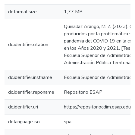
dc.format.size
1,77 MB
Quinallaz Arango, M. Z. (2023). Ca
producidos por la problemática so
pandemia del COVID 19 en la com
dc.identifier.citation
en los Años 2020 y 2021. [Tesis 
Escuela Superior de Administració
Administración Pública Territorial.
dc.identifier.instname
Escuela Superior de Administraci
dc.identifier.reponame
Repositorio ESAP
dc.identifier.uri
https://repositoriocdim.esap.ed
dc.language.iso
spa