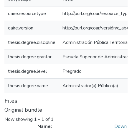
oaire.resourcetype
http://purl.org/coar/resource_type
oaire.version
http://purl.org/coar/versión/c_a
thesis.degree.discipline
Administración Pública Territorial
thesis.degree.grantor
Escuela Superior de Administraci
thesis.degree.level
Pregrado
thesis.degree.name
Administrador(a) Público(a)
Files
Original bundle
Now showing
1 - 1 of 1
Name:
Down