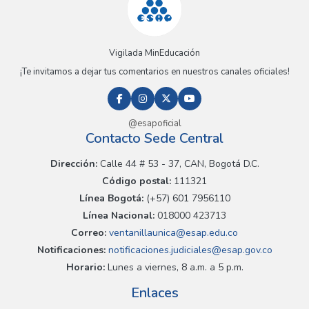
Vigilada MinEducación
¡Te invitamos a dejar tus comentarios en nuestros canales oficiales!
@esapoficial
Contacto Sede Central
Dirección:
Calle 44 # 53 - 37, CAN, Bogotá D.C.
Código postal:
111321
Línea Bogotá:
(+57) 601 7956110
Línea Nacional:
018000 423713
Correo:
ventanillaunica@esap.edu.co
Notificaciones:
notificaciones.judiciales@esap.gov.co
Horario:
Lunes a viernes, 8 a.m. a 5 p.m.
Enlaces