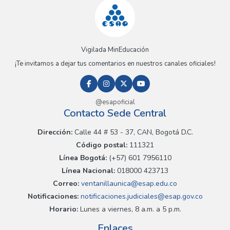
Vigilada MinEducación
¡Te invitamos a dejar tus comentarios en nuestros canales oficiales!
@esapoficial
Contacto Sede Central
Dirección:
Calle 44 # 53 - 37, CAN, Bogotá D.C.
Código postal:
111321
Línea Bogotá:
(+57) 601 7956110
Línea Nacional:
018000 423713
Correo:
ventanillaunica@esap.edu.co
Notificaciones:
notificaciones.judiciales@esap.gov.co
Horario:
Lunes a viernes, 8 a.m. a 5 p.m.
Enlaces