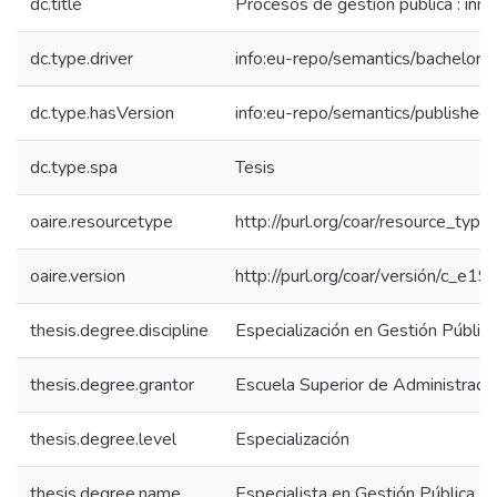
dc.title
Procesos de gestión pública : inm
dc.type.driver
info:eu-repo/semantics/bachelorT
dc.type.hasVersion
info:eu-repo/semantics/published
dc.type.spa
Tesis
oaire.resourcetype
http://purl.org/coar/resource_type
oaire.version
http://purl.org/coar/versión/c_
thesis.degree.discipline
Especialización en Gestión Pública
thesis.degree.grantor
Escuela Superior de Administraci
thesis.degree.level
Especialización
thesis.degree.name
Especialista en Gestión Pública