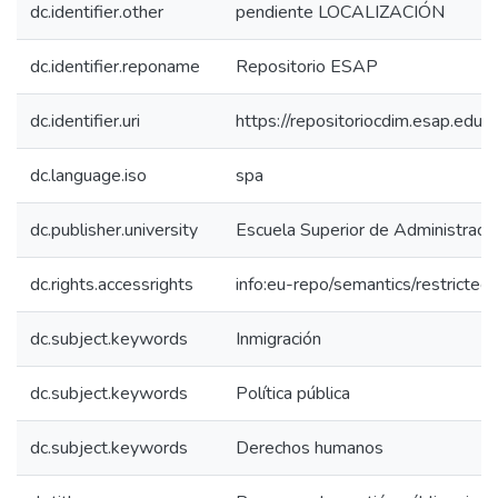
dc.identifier.other
pendiente LOCALIZACIÓN
dc.identifier.reponame
Repositorio ESAP
dc.identifier.uri
https://repositoriocdim.esap.ed
dc.language.iso
spa
dc.publisher.university
Escuela Superior de Administraci
dc.rights.accessrights
info:eu-repo/semantics/restricte
dc.subject.keywords
Inmigración
dc.subject.keywords
Política pública
dc.subject.keywords
Derechos humanos