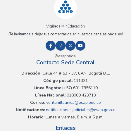
Vigilada MinEducación
¡Te invitamos a dejar tus comentarios en nuestros canales oficiales!
@esapoficial
Contacto Sede Central
Dirección:
Calle 44 # 53 - 37, CAN, Bogotá D.C.
Código postal:
111321
Línea Bogotá:
(+57) 601 7956110
Línea Nacional:
018000 423713
Correo:
ventanillaunica@esap.edu.co
Notificaciones:
notificaciones.judiciales@esap.gov.co
Horario:
Lunes a viernes, 8 a.m. a 5 p.m.
Enlaces