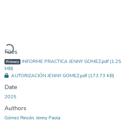
Loading...
Files
INFORME PRACTICA JENNY GOMEZ.pdf
(1.25
Primary
MB)
AUTORIZACIÓN JENNY GOMEZ.pdf
(173.73 KB)
Date
2025
Authors
Gómez Rincón, Jenny Paola