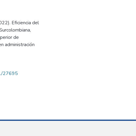
022). Eficiencia del
 Surcolombiana,
perior de
en administración
71/27695