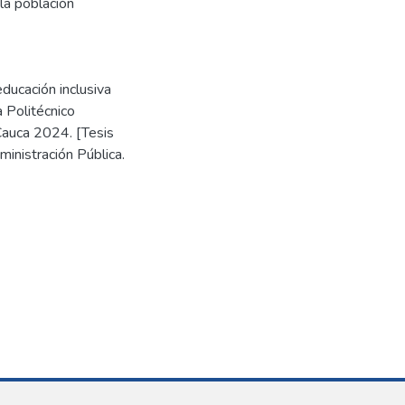
la población
ducación inclusiva
a Politécnico
Cauca 2024. [Tesis
inistración Pública.