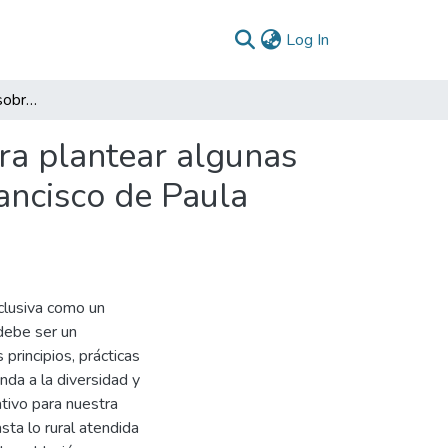
(current)
Log In
Breve estado del arte sobre educación inclusiva para plantear algunas estrategias a la institución educativa Politécnico Francisco de Paula Santander del municipio de el Tambo Cauca 2024
ara plantear algunas
rancisco de Paula
clusiva como un
debe ser un
 principios, prácticas
nda a la diversidad y
ativo para nuestra
sta lo rural atendida