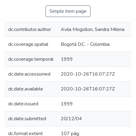
Simple item page
dc.contributor.author
Avila Mogollon, Sandra Milena
dc.coverage.spatial
Bogotá D.C. - Colombia
dc.coverage.temporal
1999
dc.date.accessioned
2020-10-26T16:07:27Z
dc.date.available
2020-10-26T16:07:27Z
dc.date.issued
1999
dc.date.submitted
20/12/04
dc.format.extent
107 pág.