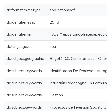
dc.format.mimetype
application/pdf
dc.identifier.esap
2943
dc.identifier.uri
https://repositoriocdim.esap.edu.
dc.language.iso
spa
dc.subject.geographic
Bogotá D.C. Cundinamarca - Colomb
dc.subject.keywords
Identificación De Procesos Autoges
dc.subject.keywords
Inducción Pedagógica En Formulaci
dc.subject.keywords
Gestión
dc.subject.keywords
Proyectos de Inversión Social / Org