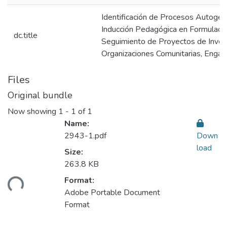
Identificación de Procesos Autoges
Inducción Pedagógica en Formulación
dc.title
Seguimiento de Proyectos de Invers
Organizaciones Comunitarias, Enga
Files
Original bundle
Now showing
1 - 1 of 1
Name:
2943-1.pdf
Down
load
Size:
263.8 KB
Format:
ding...
Adobe Portable Document
Format