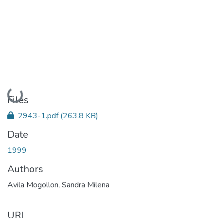
Loading...
Files
2943-1.pdf
(263.8 KB)
Date
1999
Authors
Avila Mogollon, Sandra Milena
URI