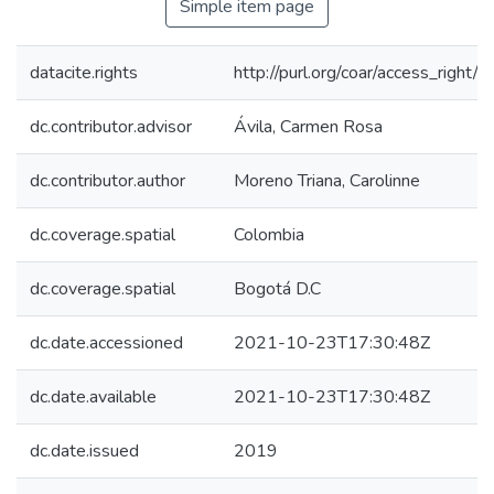
Simple item page
datacite.rights
http://purl.org/coar/access_right/
dc.contributor.advisor
Ávila, Carmen Rosa
dc.contributor.author
Moreno Triana, Carolinne
dc.coverage.spatial
Colombia
dc.coverage.spatial
Bogotá D.C
dc.date.accessioned
2021-10-23T17:30:48Z
dc.date.available
2021-10-23T17:30:48Z
dc.date.issued
2019