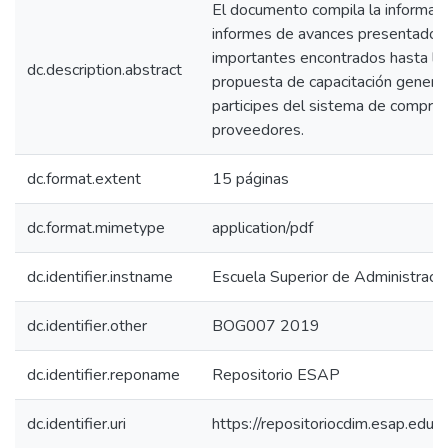
El documento compila la informaci
informes de avances presentados,
importantes encontrados hasta la 
dc.description.abstract
propuesta de capacitación general
participes del sistema de compra 
proveedores.
dc.format.extent
15 páginas
dc.format.mimetype
application/pdf
dc.identifier.instname
Escuela Superior de Administraci
dc.identifier.other
BOG007 2019
dc.identifier.reponame
Repositorio ESAP
dc.identifier.uri
https://repositoriocdim.esap.ed