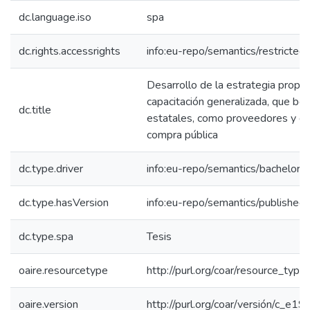
dc.language.iso
spa
dc.rights.accessrights
info:eu-repo/semantics/restricte
Desarrollo de la estrategia propu
capacitación generalizada, que ben
dc.title
estatales, como proveedores y de
compra pública
dc.type.driver
info:eu-repo/semantics/bachelorT
dc.type.hasVersion
info:eu-repo/semantics/published
dc.type.spa
Tesis
oaire.resourcetype
http://purl.org/coar/resource_type
oaire.version
http://purl.org/coar/versión/c_